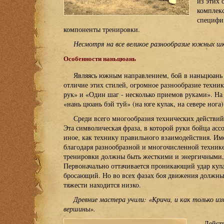
из этих 
комплекс
специфик
компоненты тренировки.
Несмотря на все великое разнообразие южных шк
Особенности наньцюань
Являясь южным направлением, бой в наньцюань 
отличие этих стилей, огромное разнообразие техник
рук» и «Один шаг - несколько приемов руками». На
«нань цюань бэй туй» (на юге кулак, на севере нога)
Среди всего многообразия технических действий,
Эта символическая фраза, в которой руки бойца асс
иное, как технику правильного взаимодействия. Им
благодаря разнообразной и многочисленной технике
тренировки должны быть жесткими и энергичными, «
Первоначально оттачивается проникающий удар кул
бросающий. Но во всех фазах боя движения должны
тяжести находится низко.
Древние мастера учили: «Кричи, и как только и
вершины».
Действ