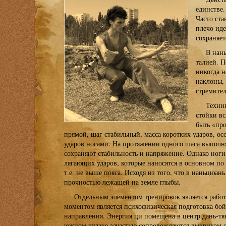
единстве
Часто ста
плечо иде
сохраняет
В нань
талией. П
никогда н
наклоны, 
стремител
Техник
стойки вс
быть «про
прямой, шаг стабильный, масса коротких ударов, ос
ударов ногами. На протяжении одного шага выполня
сохраняют стабильность и напряжение. Однако ног
лягающих ударов, которые наносятся в основном по
т.е. не выше пояса. Исходя из того, что в наньцюан
прочностью лежащей на земле глыбы.
Отдельным элементом тренировок является работ
моментом является психофизическая подготовка бойц
направления. Энергия ци помещена в центр дань-тя
южном кулаке зачастую сопровождаются выкриком с