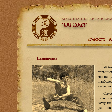
Наньцюань
«Южны
термино
это напр
наиболее
столетия
Самое
получил
Фуцзянь,
районов 